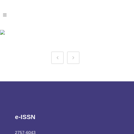
1win Kenya Tag
e-ISSN
2757-6043