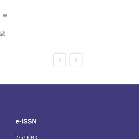
1win Login India Tag
e-ISSN
2757-6043