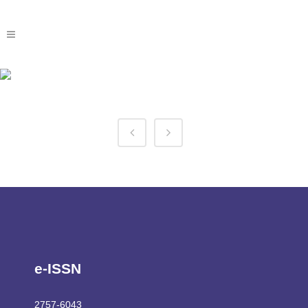
Baji Apk Tag
e-ISSN
2757-6043