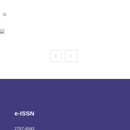
Chicken Road Funziona
Davvero Tag
e-ISSN
2757-6043