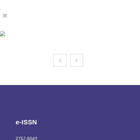
Ekbet Login Mobile Tag
e-ISSN
2757-6043