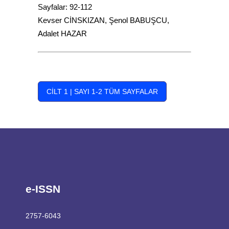
Sayfalar: 92-112
Kevser CİNSKIZAN, Şenol BABUŞCU,
Adalet HAZAR
CILT 1 | SAYI 1-2 TÜM SAYFALAR
e-ISSN
2757-6043