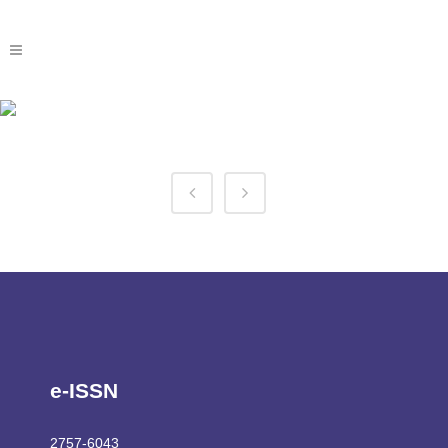
1 Win App Download Tag
e-ISSN
2757-6043