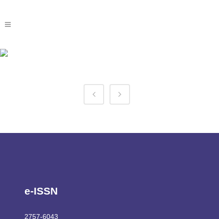
1win Burkina Faso Tag
e-ISSN
2757-6043