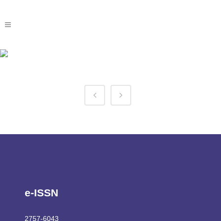
1win Egypt Tag
e-ISSN
2757-6043