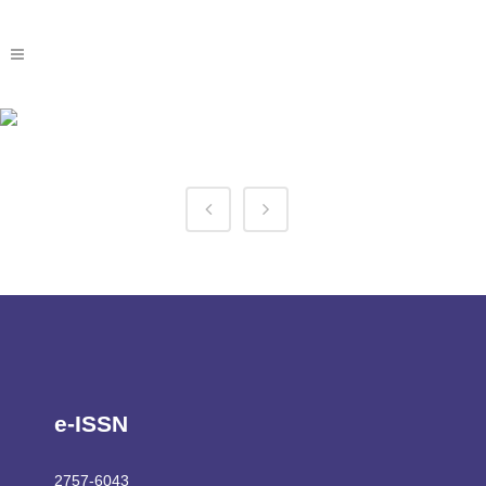
1win In Tag
e-ISSN
2757-6043