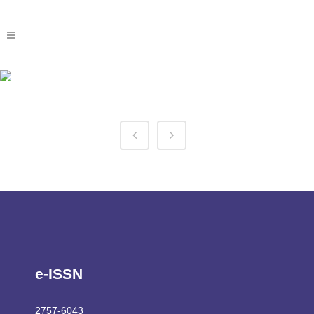
1win Perú Tag
e-ISSN
2757-6043