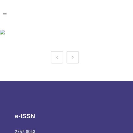
1win Sign In Tag
e-ISSN
2757-6043