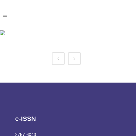
1win Sn Tag
e-ISSN
2757-6043