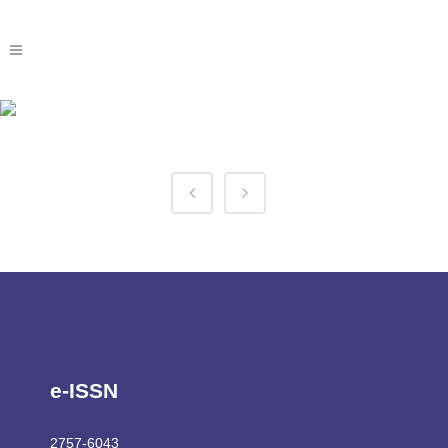
1win Website Tag
e-ISSN
2757-6043