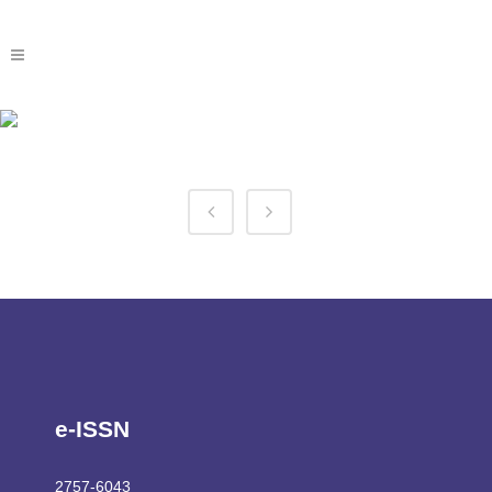
Aviator Oyna Tag
e-ISSN
2757-6043