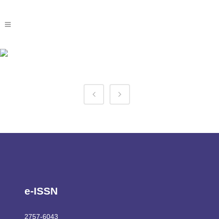
Bc Game App Ios Tag
e-ISSN
2757-6043