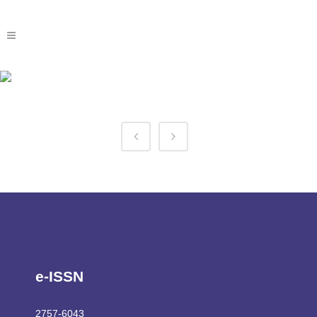
Betovo Sport Tag
e-ISSN
2757-6043