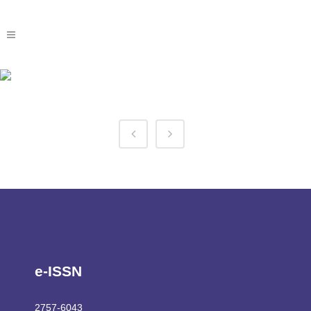
Bison Casino Kod
Promocyjny Tag
e-ISSN
2757-6043