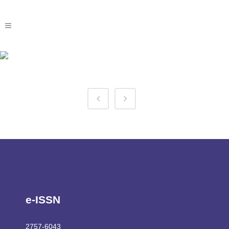
Casino770 Promotions Tag
e-ISSN
2757-6043