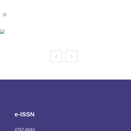
Chicken Road Download Tag
e-ISSN
2757-6043