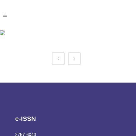
Chicken Road Sisal Tag
e-ISSN
2757-6043